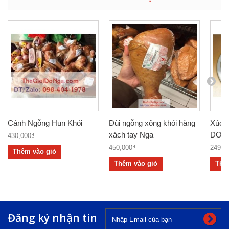
Cánh Ngỗng Hun Khói
Đùi ngỗng xông khói hàng
Xúc x
xách tay Nga
DOMM
430,000₫
450,000₫
249,0
Thêm vào giỏ
Thêm vào giỏ
Thê
Đăng ký nhận tin