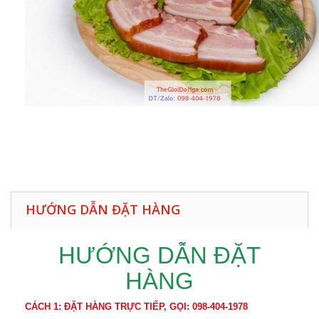
HƯỚNG DẪN ĐẶT HÀNG
HƯỚNG DẪN ĐẶT
HÀNG
CÁCH 1: ĐẶT HÀNG TRỰC TIẾP, GỌI: 098-404-1978