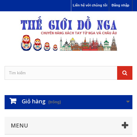
Liên hệ với chúng tôi
Đăng nhập
Giỏ hàng
(trống)
MENU