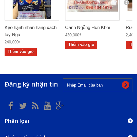
Kẹo hạnh nhân hàng xách
Cánh Ngỗng Hun Khói
Rượu 
tay Nga
430,000₫
2,400
240,000₫
Thêm vào giỏ
Thê
Thêm vào giỏ
Đăng ký nhận tin
Phân lọai