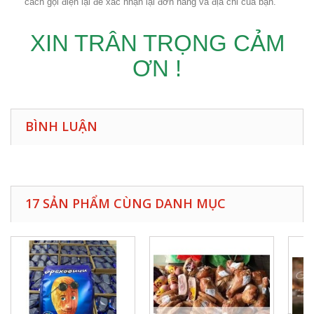
cách gọi điện lại để xác nhận lại đơn hàng và địa chỉ của bạn.
XIN TRÂN TRỌNG CẢM
ƠN !
BÌNH LUẬN
17 SẢN PHẨM CÙNG DANH MỤC