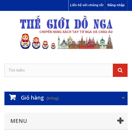
Liên hệ với chúng tôi
Đăng nhập
Giỏ hàng
(trống)
MENU