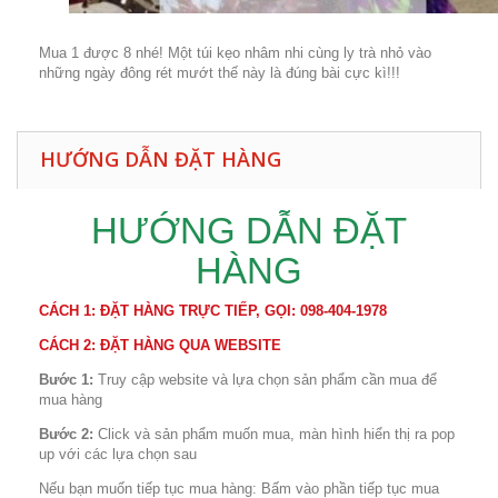
Mua 1 được 8 nhé! Một túi kẹo nhâm nhi cùng ly trà nhỏ vào
những ngày đông rét mướt thế này là đúng bài cực kì!!!
HƯỚNG DẪN ĐẶT HÀNG
HƯỚNG DẪN ĐẶT
HÀNG
CÁCH 1: ĐẶT HÀNG TRỰC TIẾP, GỌI: 098-404-1978
CÁCH
2: ĐẶT HÀNG QUA WEBSITE
Bước 1:
Truy cập website và lựa chọn sản phẩm cần mua để
mua hàng
Bước 2:
Click và sản phẩm muốn mua, màn hình hiển thị ra pop
up với các lựa chọn sau
Nếu bạn muốn tiếp tục mua hàng: Bấm vào phần tiếp tục mua