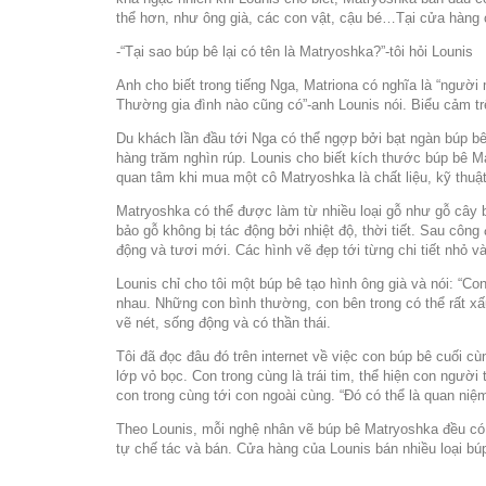
thể hơn, như ông già, các con vật, cậu bé…Tại cửa hàng 
-“Tại sao búp bê lại có tên là Matryoshka?”-tôi hỏi Lounis
Anh cho biết trong tiếng Nga, Matriona có nghĩa là “người
Thường gia đình nào cũng có”-anh Lounis nói. Biểu cảm t
Du khách lần đầu tới Nga có thể ngợp bởi bạt ngàn búp bê
hàng trăm nghìn rúp. Lounis cho biết kích thước búp bê M
quan tâm khi mua một cô Matryoshka là chất liệu, kỹ thuậ
Matryoshka có thể được làm từ nhiều loại gỗ như gỗ cây 
bảo gỗ không bị tác động bởi nhiệt độ, thời tiết. Sau công
động và tươi mới. Các hình vẽ đẹp tới từng chi tiết nhỏ v
Lounis chỉ cho tôi một búp bê tạo hình ông già và nói: “C
nhau. Những con bình thường, con bên trong có thể rất xấu
vẽ nét, sống động và có thần thái.
Tôi đã đọc đâu đó trên internet về việc con búp bê cuối 
lớp vỏ bọc. Con trong cùng là trái tim, thể hiện con ngườ
con trong cùng tới con ngoài cùng. “Đó có thể là quan niệ
Theo Lounis, mỗi nghệ nhân vẽ búp bê Matryoshka đều có
tự chế tác và bán. Cửa hàng của Lounis bán nhiều loại 