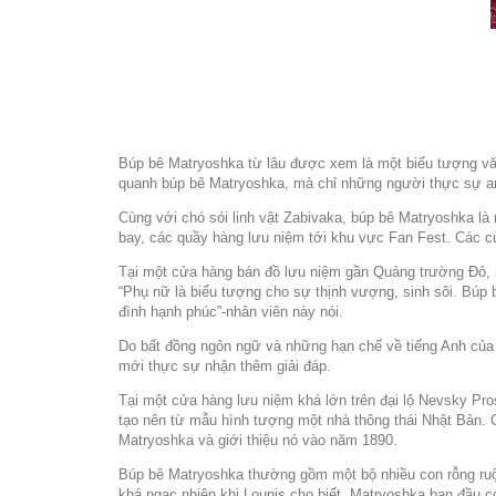
Búp bê Matryoshka từ lâu được xem là một biểu tượng vă
quanh búp bê Matryoshka, mà chỉ những người thực sự a
Cùng với chó sói linh vật Zabivaka, búp bê Matryoshka là
bay, các quầy hàng lưu niệm tới khu vực Fan Fest. Các c
Tại một cửa hàng bán đồ lưu niệm gần Quảng trường Đỏ, n
“Phụ nữ là biểu tượng cho sự thịnh vượng, sinh sôi. Búp b
đình hạnh phúc”-nhân viên này nói.
Do bất đồng ngôn ngữ và những hạn chế về tiếng Anh của 
mới thực sự nhận thêm giải đáp.
Tại một cửa hàng lưu niệm khá lớn trên đại lộ Nevsky Pro
tạo nên từ mẫu hình tượng một nhà thông thái Nhật Bản. 
Matryoshka và giới thiệu nó vào năm 1890.
Búp bê Matryoshka thường gồm một bộ nhiều con rỗng ruột
khá ngạc nhiên khi Lounis cho biết, Matryoshka ban đầu c