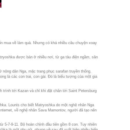
uốn mua về làm quà. Nhưng có khá nhiều câu chuyện xoay
atryoshka được bán ở nhiều nơi, từ ga tàu điện ngầm, sân
ữ nông dân Nga, mặc trang phục sarafan truyền thống.
ng là các con trai, con gái. Đó là biểu tượng của một gia
rình tới Kazan và chỉ khi đặt chân tới Saint Petersburg
oshka. Lounis cho biết Matryoshka do một nghệ nhân Nga
 internet, về nghệ nhân Sava Mamontov, người đã tạo nên
ừ 5-7-9-11. Bộ hoàn chỉnh đầu tiên gồm 8 con. Tuy nhiên
shka là một phụ nữ, nhưng về sau đã xuất hiện nhiều biến