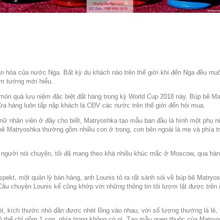
n hóa của nước Nga. Bất kỳ du khách nào trên thế giới khi đến Nga đều m
m tường mới hiểu.
 món quà lưu niệm đặc biệt đắt hàng trong kỳ World Cup 2018 này. Búp bê M
ửa hàng luôn tấp nập khách là CĐV các nước trên thế giới đến hỏi mua.
ữ nhân viên ở đây cho biết, Matryoshka tạo mẫu ban đầu là hình một phụ n
ê Matryoshka thường gồm nhiều con ở trong, con bên ngoài là mẹ và phía tro
người nói chuyện, tôi đã mang theo khá nhiều khúc mắc ở Moscow, qua hành t
spekt, một quản lý bán hàng, anh Lounis tỏ ra rất sành sỏi về búp bê Matry
Câu chuyện Lounis kể cũng khớp với những thông tin tôi lượm lặt được trên
, kích thước nhỏ dần được nhét lồng vào nhau, với số lượng thường là lẻ, t
ó thể chỉ gồm 1 con, phía trong không có gì. Tạo mẫu quen thuộc của Matryo