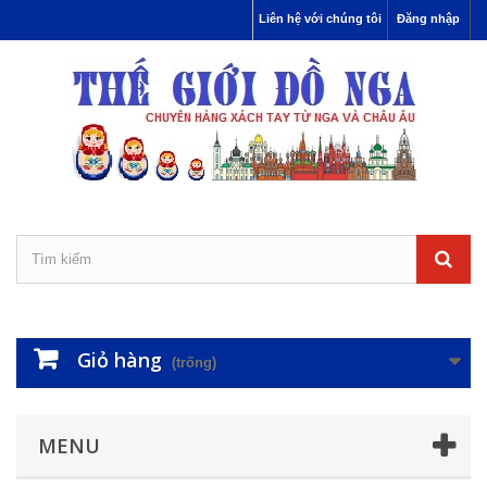
Liên hệ với chúng tôi
Đăng nhập
Giỏ hàng
(trống)
MENU