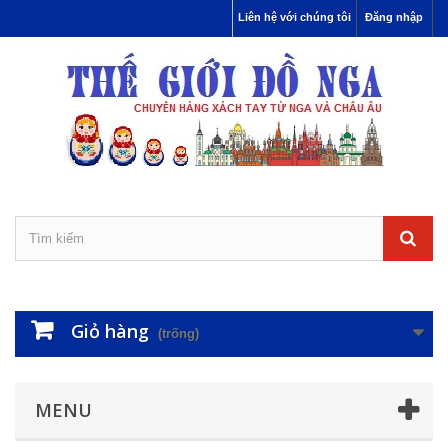
Liên hệ với chúng tôi
Đăng nhập
Giỏ hàng
(trống)
MENU