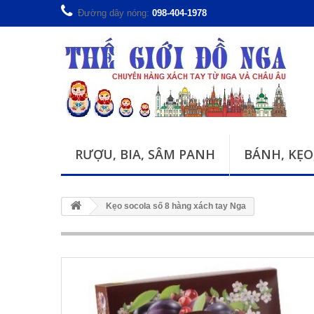
Đường dây nóng:
098-404-1978
RƯỢU, BIA, SÂM PANH
BÁNH, KẸO
Kẹo socola số 8 hàng xách tay Nga