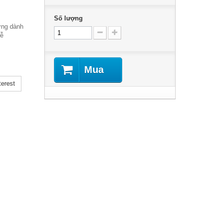
Số lượng
ơng dành
lễ
Mua
erest