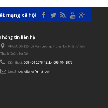
kết mạng xã hội
Thông tin liên hệ
VPGD, Số 125, Lê Văn Lương, Trung Hòa Nhân Chính,
Thanh Xuân, Hà Nội
Điện thoại:
098-404-1978 / Zalo: 098-404-1978
Email
ngoviettung@gmail.com