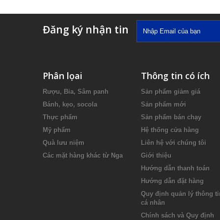
Đăng ký nhận tin
Phân lọai
Thông tin có ích
Rượu, Bia, Sâm panh
Sản phẩm giảm giá
Bánh, kẹo, socola
Sản phẩm mới
Thực phẩm
Sản phẩm bán chạy
Mỹ phẩm
Hệ thống cửa hàng
Quà lưu niệm
Liên hệ với chúng tôi
Các mặt hàng khác từ Nga
Giới thiệu
Hướng dẫn thanh toán
Hướng dẫn đặt hàng
Quy định quản lý thông ti
cá nhân
Chính sách và Quy định